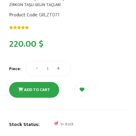
ZİRKON TAŞLI GELİN TAÇLARI
Product Code
: GRLZT071
220.00 $
-
+
Piece:
ADD TO CART
Stock Status:
In stock