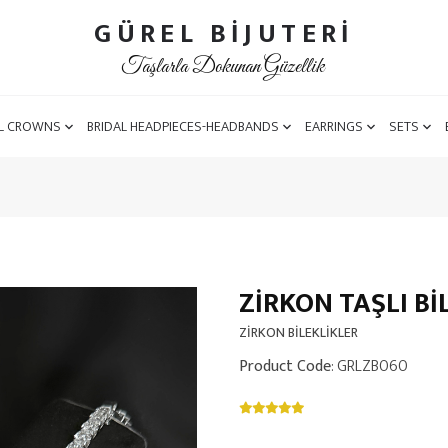
GÜREL BİJUTERİ
Taşlarla Dokunan Güzellik
L CROWNS
BRIDAL HEADPIECES-HEADBANDS
EARRINGS
SETS
ZİRKON TAŞLI Bİ
ZİRKON BİLEKLİKLER
Product Code
: GRLZB060