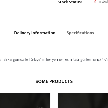
Stock Status:
In stoc
Delivery Information
Specifications
alı kargomuz ile Türkiye’nin her yerine (resmi tatil günleri hariç) 4-7 iş
SOME PRODUCTS