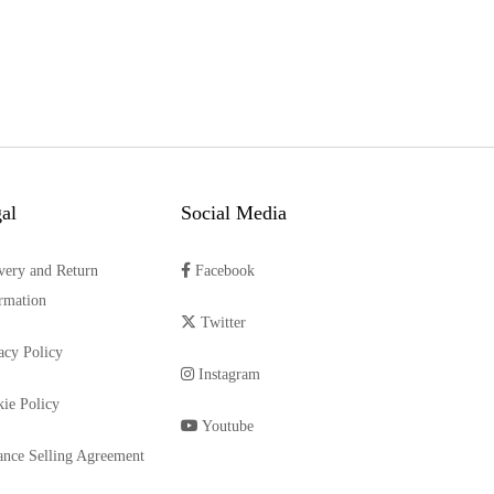
al
Social Media
very and Return
Facebook
rmation
Twitter
acy Policy
Instagram
ie Policy
Youtube
ance Selling Agreement