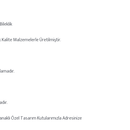
ileklik
k Kalite Malzemelerle Üretilmiştir.
lamadır.
dır.
anaklı Özel Tasarım Kutularımızla Adresinize