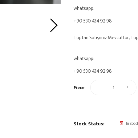
whatsapp:
+90 530 434 92 98
Toptan Satışımız Mevcuttur, Toptan
whatsapp:
+90 530 434 92 98
-
+
Piece:
Stock Status:
In stoc