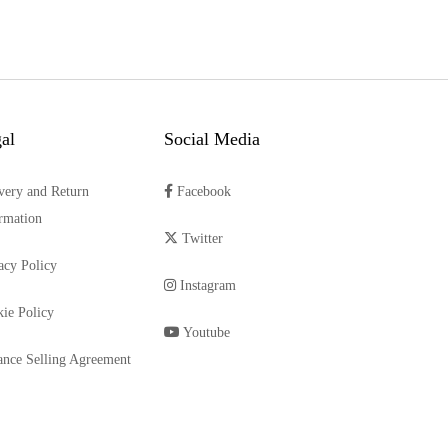
al
Social Media
very and Return
Facebook
rmation
Twitter
acy Policy
Instagram
ie Policy
Youtube
ance Selling Agreement