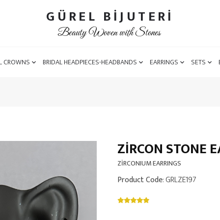
GÜREL BİJUTERİ
Beauty Woven with Stones
L CROWNS
BRIDAL HEADPIECES-HEADBANDS
EARRINGS
SETS
ZIRCON STONE E
ZİRCONIUM EARRINGS
Product Code
: GRLZE197