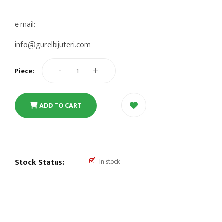
e mail:
info@gurelbijuteri.com
-
+
Piece:
ADD TO CART
Stock Status:
In stock