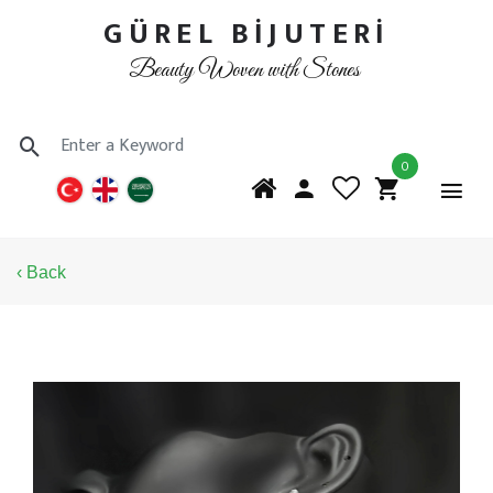
GÜREL BİJUTERİ
Beauty Woven with Stones
0
‹ Back