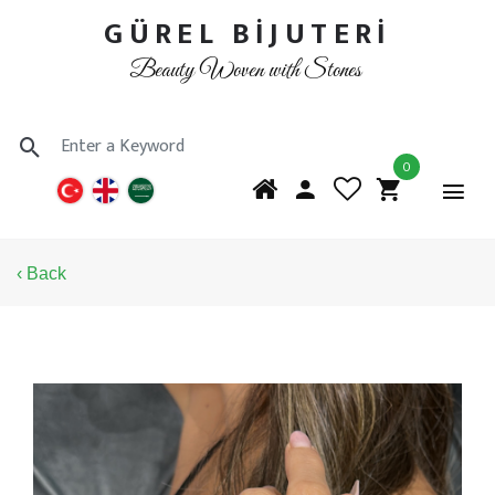
GÜREL BİJUTERİ
Beauty Woven with Stones
0
‹ Back