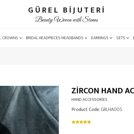
GÜREL BİJUTERİ
Beauty Woven with Stones
L CROWNS
BRIDAL HEADPIECES-HEADBANDS
EARRINGS
SETS
ZIRCON HAND A
HAND ACCESSORİES
Product Code
: GRLHA005