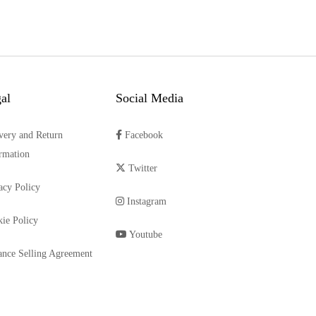
al
Social Media
very and Return
Facebook
rmation
Twitter
acy Policy
Instagram
ie Policy
Youtube
ance Selling Agreement