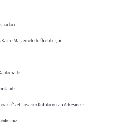
esaurları
k Kalite Malzemelerle Üretilmiştir.
Kaplamadır.
nılabilir.
anaklı Özel Tasarım Kutularımızla Adresinize
ilirsiniz.