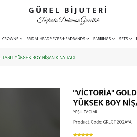
GÜREL BİJUTERİ
Taşlarla Dokunan Güzellik
L CROWNS
BRIDAL HEADPIECES-HEADBANDS
EARRINGS
SETS
L TAŞLI YÜKSEK BOY NİŞAN KINA TACI
"VİCTORİA" GOLD
YÜKSEK BOY NİŞ
YEŞİL TAÇLAR
Product Code
: GRLCT202AYA