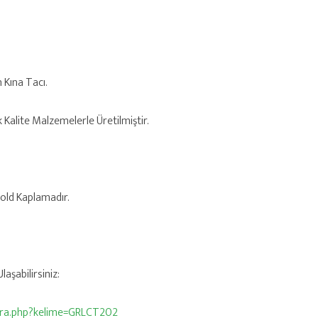
n Kına Tacı.
k Kalite Malzemelerle Üretilmiştir.
Gold Kaplamadır.
aşabilirsiniz:
/ara.php?kelime=GRLCT202