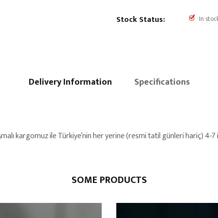
Stock Status:
In stoc
Delivery Information
Specifications
alı kargomuz ile Türkiye’nin her yerine (resmi tatil günleri hariç) 4-7 iş
SOME PRODUCTS