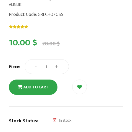
ALINLIK
Product Code
: GRLCH070SS
10.00 $
20.00 $
-
+
Piece:
ADD TO CART
Stock Status:
In stock