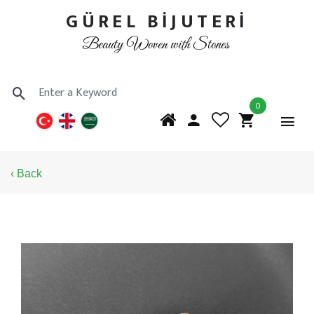
GÜREL BİJUTERİ
Beauty Woven with Stones
0
‹ Back