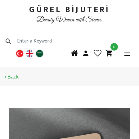
GÜREL BİJUTERİ
Beauty Woven with Stones
0
‹ Back