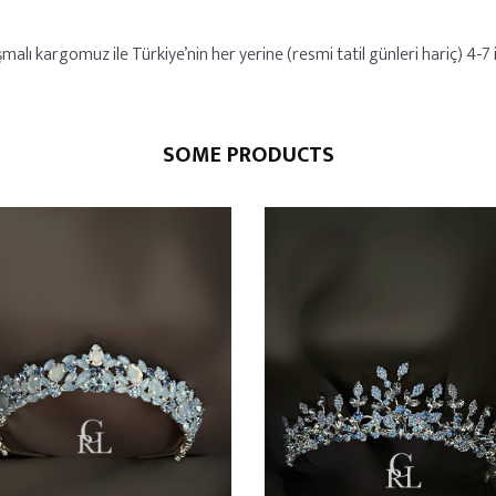
alı kargomuz ile Türkiye’nin her yerine (resmi tatil günleri hariç) 4-7 iş
SOME PRODUCTS