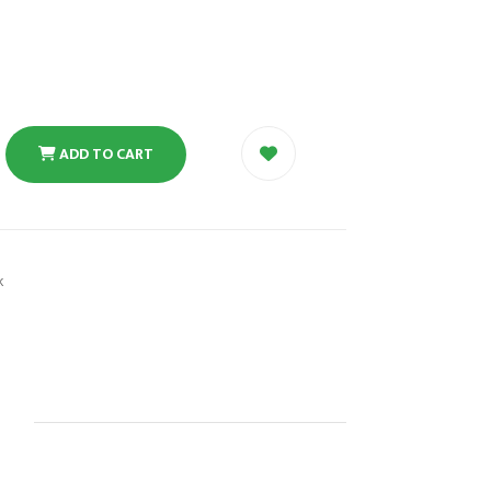
ADD TO CART
k