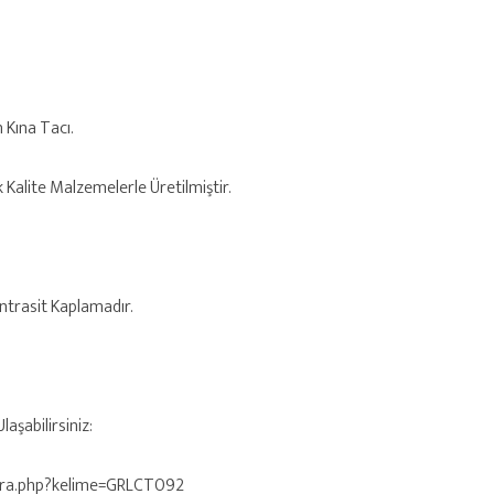
n Kına Tacı.
k Kalite Malzemelerle Üretilmiştir.
Antrasit Kaplamadır.
aşabilirsiniz:
/ara.php?kelime=GRLCT092