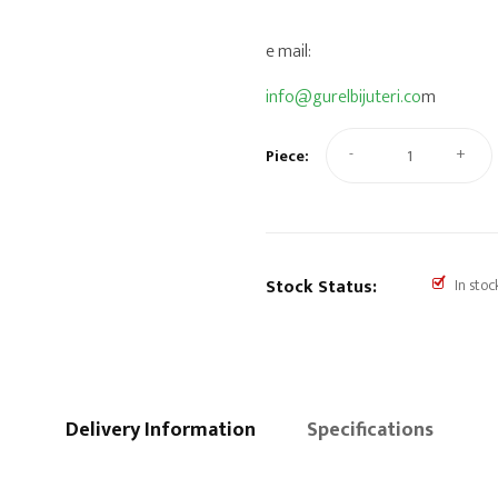
e mail:
info@gurelbijuteri.co
m
-
+
Piece:
Stock Status:
In stoc
Delivery Information
Specifications