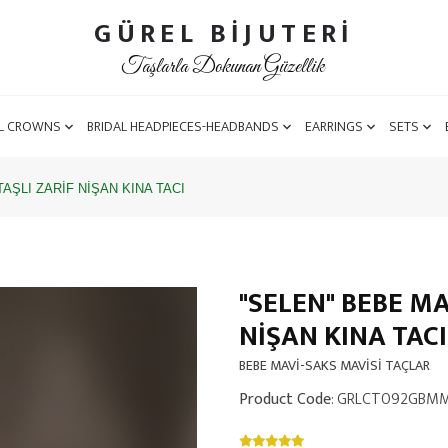
GÜREL BİJUTERİ
Taşlarla Dokunan Güzellik
L CROWNS
BRIDAL HEADPIECES-HEADBANDS
EARRINGS
SETS
AŞLI ZARİF NİŞAN KINA TACI
"SELEN" BEBE MA
NİŞAN KINA TACI
BEBE MAVİ-SAKS MAVİSİ TAÇLAR
Product Code
: GRLCT092GBM