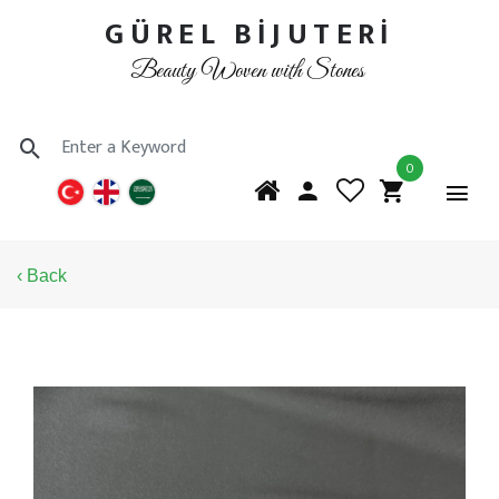
GÜREL BİJUTERİ
Beauty Woven with Stones
0
‹ Back