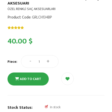
AKSESUARI
ÖZEL RENKLİ SAÇ AKSESUARLARI
Product Code
: GRLCH134BP
40.00 $
-
+
Piece:
ADD TO CART
Stock Status:
In stock