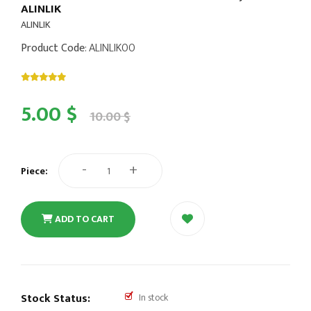
ALINLIK
ALINLIK
Product Code
: ALINLIK00
5.00 $
10.00 $
-
+
Piece:
ADD TO CART
Stock Status:
In stock