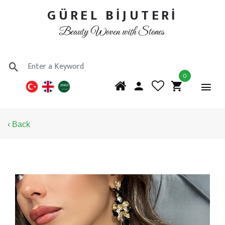
GÜREL BİJUTERİ
Beauty Woven with Stones
0
‹ Back