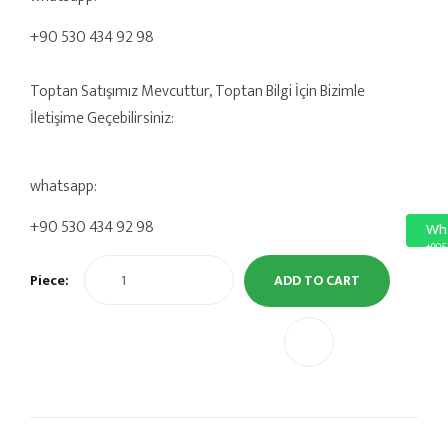
+90 530 434 92 98
Toptan Satışımız Mevcuttur, Toptan Bilgi İçin Bizimle
İletişime Geçebilirsiniz:
whatsapp:
+90 530 434 92 98
Wh
+905
Piece:
ADD TO CART