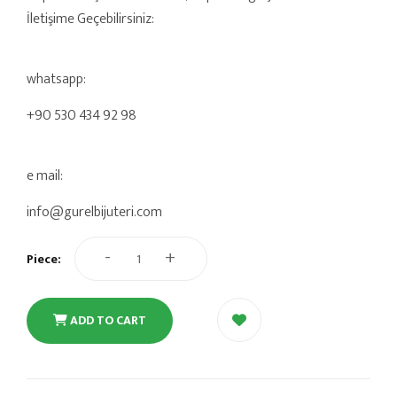
İletişime Geçebilirsiniz:
whatsapp:
+90 530 434 92 98
e mail:
info@gurelbijuteri.com
-
+
Piece:
ADD TO CART