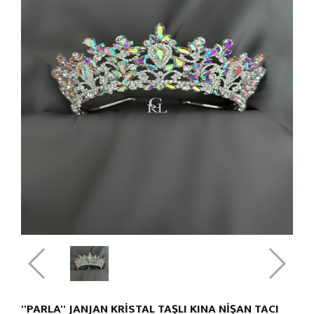
''PARLA'' JANJAN KRİSTAL TAŞLI KINA NİŞAN TACI