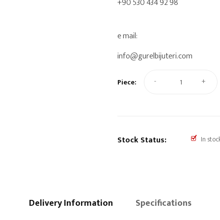
+90 530 434 92 98
e mail:
info@gurelbijuteri.com
-
+
Piece:
Stock Status:
In stoc
Delivery Information
Specifications