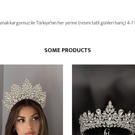
alı kargomuz ile Türkiye’nin her yerine (resmi tatil günleri hariç) 4-7 iş
SOME PRODUCTS