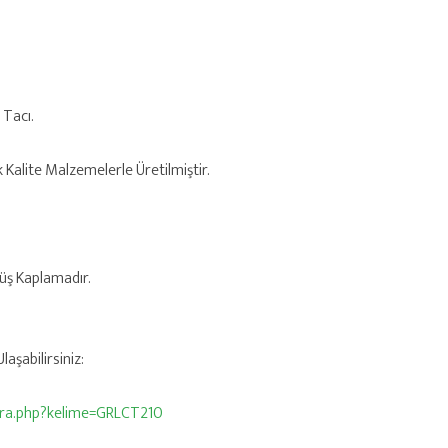
 Tacı.
k Kalite Malzemelerle Üretilmiştir.
üş Kaplamadır.
aşabilirsiniz:
/ara.php?kelime=GRLCT210