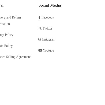
al
Social Media
very and Return
Facebook
rmation
Twitter
acy Policy
Instagram
ie Policy
Youtube
ance Selling Agreement