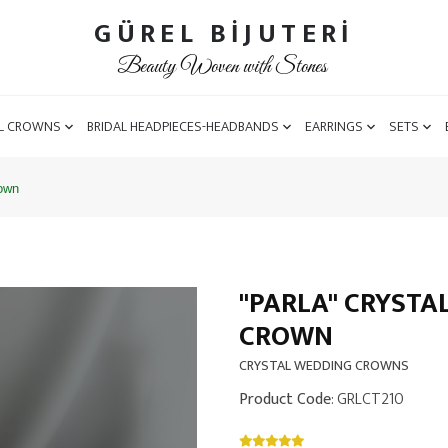
GÜREL BİJUTERİ
Beauty Woven with Stones
L CROWNS
BRIDAL HEADPIECES-HEADBANDS
EARRINGS
SETS
rown
''PARLA'' CRYST
CROWN
CRYSTAL WEDDING CROWNS
Product Code
: GRLCT210