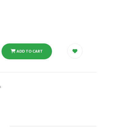
ADD TO CART
k