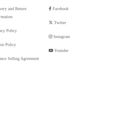
very and Return
Facebook
rmation
Twitter
acy Policy
Instagram
ie Policy
Youtube
ance Selling Agreement