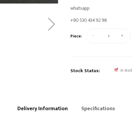
whatsapp:
+90 530 434 92 98
-
+
Piece:
Stock Status:
In stoc
Delivery Information
Specifications