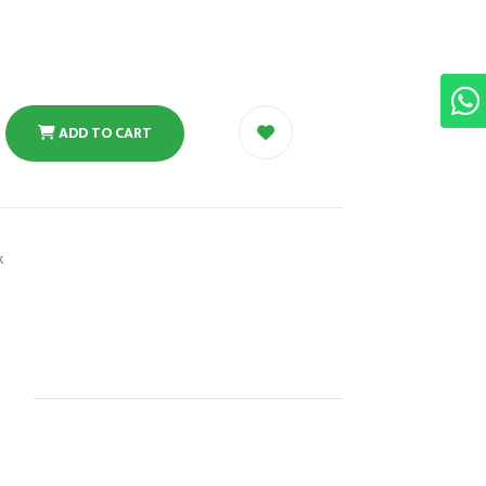
ADD TO CART
k