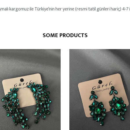
alı kargomuz ile Türkiye’nin her yerine (resmi tatil günleri hariç) 4-7 iş
SOME PRODUCTS