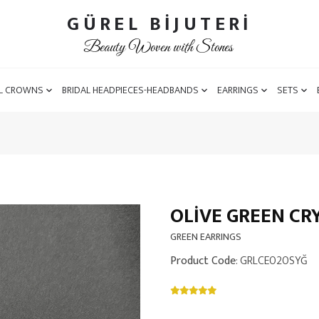
GÜREL BİJUTERİ
Beauty Woven with Stones
L CROWNS
BRIDAL HEADPIECES-HEADBANDS
EARRINGS
SETS
OLIVE GREEN CR
GREEN EARRINGS
Product Code
: GRLCE020SYĞ