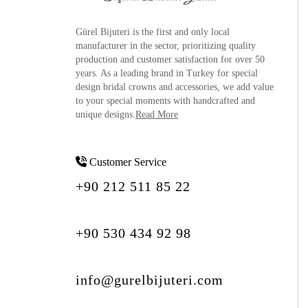
Gürel Bijuteri is the
first and only local
manufacturer
in the sector, prioritizing quality
production and customer satisfaction for over 50
years. As a leading brand in Turkey for special
design bridal crowns and accessories, we add value
to your special moments with handcrafted and
unique designs.
Read More
Customer Service
+90 212 511 85 22
+90 530 434 92 98
info@gurelbijuteri.com