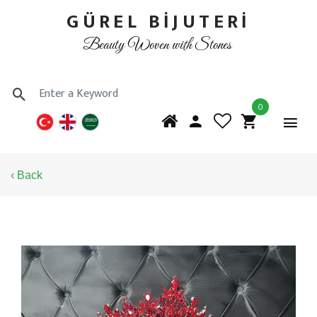
GÜREL BİJUTERİ
Beauty Woven with Stones
0
‹ Back