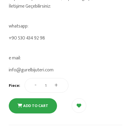
İletişime Geçebilirsiniz:
whatsapp:
+90 530 434 92 98
e mail:
info@gurelbijuteri.com
-
+
Piece:
ADD TO CART