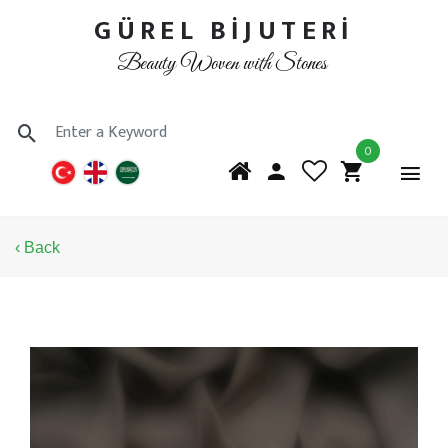
GÜREL BİJUTERİ
Beauty Woven with Stones
0
‹ Back