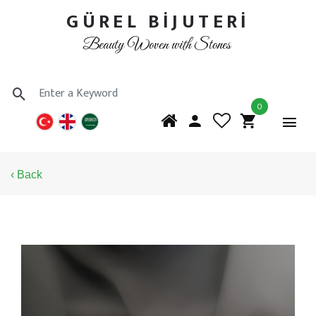
GÜREL BİJUTERİ
Beauty Woven with Stones
0
‹ Back