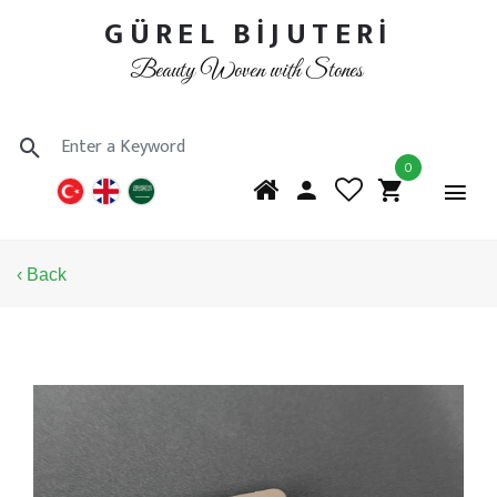
GÜREL BİJUTERİ
Beauty Woven with Stones
0
‹ Back