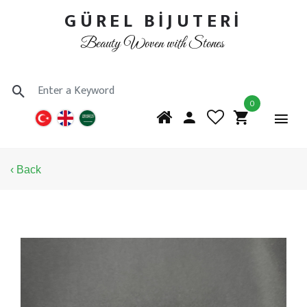
GÜREL BİJUTERİ
Beauty Woven with Stones
0
‹ Back