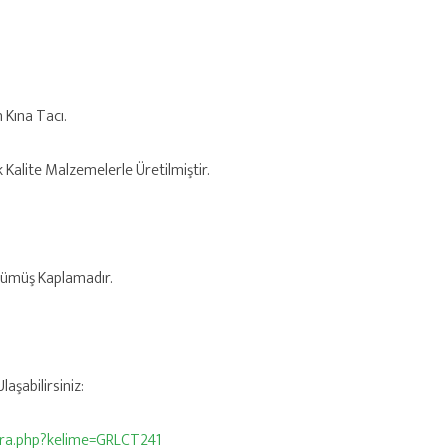
n Kına Tacı.
k Kalite Malzemelerle Üretilmiştir.
 Gümüş Kaplamadır.
aşabilirsiniz:
/ara.php?kelime=GRLCT241