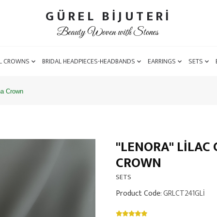
GÜREL BİJUTERİ
Beauty Woven with Stones
L CROWNS
BRIDAL HEADPIECES-HEADBANDS
EARRINGS
SETS
na Crown
''LENORA'' LILA
CROWN
SETS
Product Code
: GRLCT241GLİ