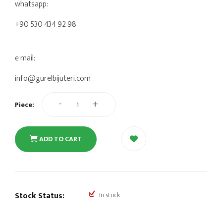
whatsapp:
+90 530 434 92 98
e mail:
info@gurelbijuteri.com
-
+
Piece:
ADD TO CART
Stock Status:
In stock