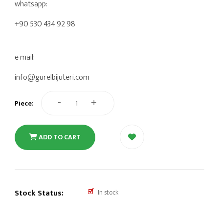
whatsapp:
+90 530 434 92 98
e mail:
info@gurelbijuteri.com
-
+
Piece:
ADD TO CART
Stock Status:
In stock