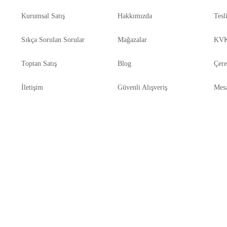
Kurumsal Satış
Hakkımızda
Tesl
Sıkça Sorulan Sorular
Mağazalar
KVK
Toptan Satış
Blog
Çere
İletişim
Güvenli Alışveriş
Mesa