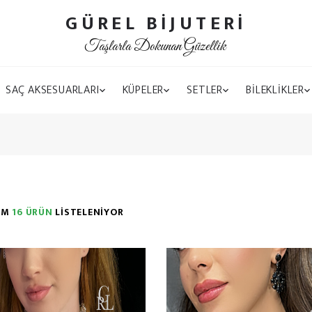
GÜREL BİJUTERİ
Taşlarla Dokunan Güzellik
SAÇ AKSESUARLARI
KÜPELER
SETLER
BİLEKLİKLER
AM
16 ÜRÜN
LİSTELENİYOR