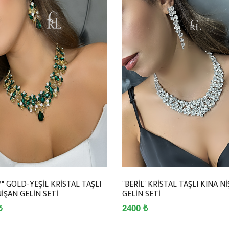
" GOLD-YEŞİL KRİSTAL TAŞLI
"BERİL" KRİSTAL TAŞLI KINA N
İŞAN GELİN SETİ
GELİN SETİ
₺
2400 ₺