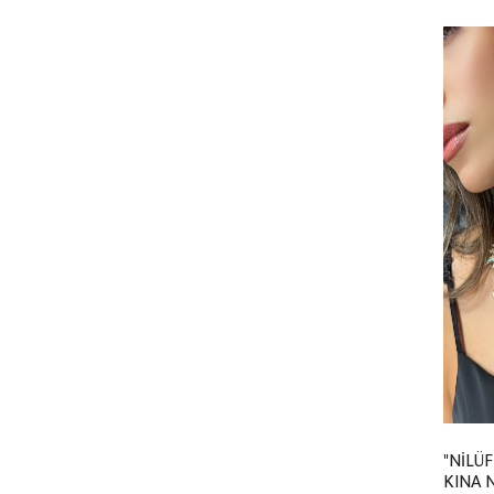
"NİLÜF
KINA N