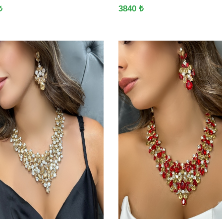
₺
3840 ₺