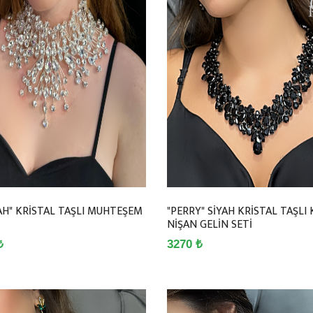
AH" KRİSTAL TAŞLI MUHTEŞEM
"PERRY" SİYAH KRİSTAL TAŞLI 
NİŞAN GELİN SETİ
₺
3270 ₺