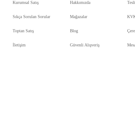
Kurumsal Satış
Hakkımızda
Tesl
Sıkça Sorulan Sorular
Mağazalar
KVK
Toptan Satış
Blog
Çere
İletişim
Güvenli Alışveriş
Mesa