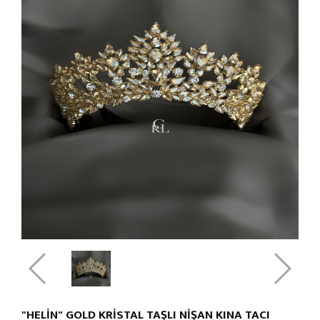
"HELİN" GOLD KRİSTAL TAŞLI NİŞAN KINA TACI