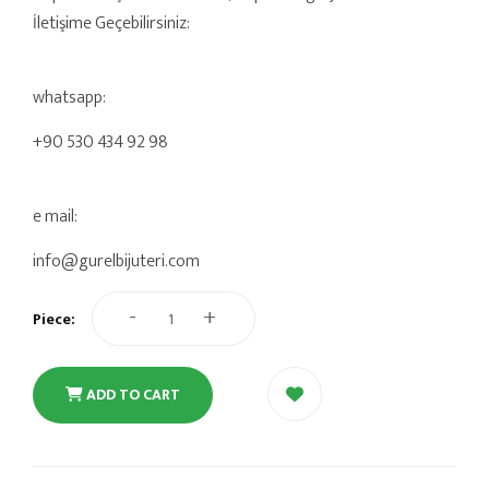
İletişime Geçebilirsiniz:
whatsapp:
+90 530 434 92 98
e mail:
info@gurelbijuteri.com
-
+
Piece:
ADD TO CART