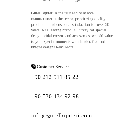
Gürel Bijuteri is the
first and only local
manufacturer
in the sector, prioritizing quality
production and customer satisfaction for over 50
years. As a leading brand in Turkey for special
design bridal crowns and accessories, we add value
to your special moments with handcrafted and
unique designs.
Read More
Customer Service
+90 212 511 85 22
+90 530 434 92 98
info@gurelbijuteri.com