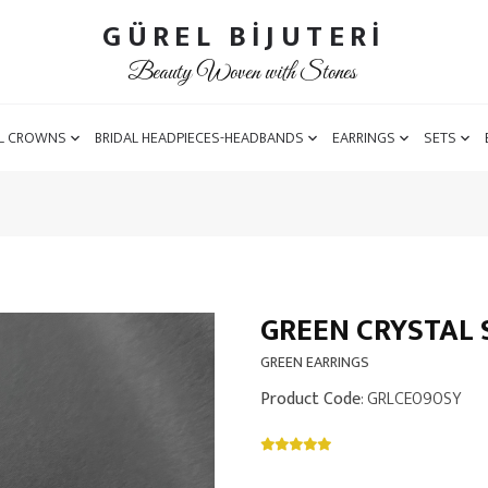
GÜREL BİJUTERİ
Beauty Woven with Stones
L CROWNS
BRIDAL HEADPIECES-HEADBANDS
EARRINGS
SETS
GREEN CRYSTAL 
GREEN EARRINGS
Product Code
: GRLCE090SY