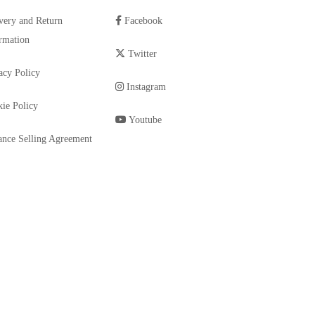
very and Return
Facebook
rmation
Twitter
acy Policy
Instagram
ie Policy
Youtube
ance Selling Agreement