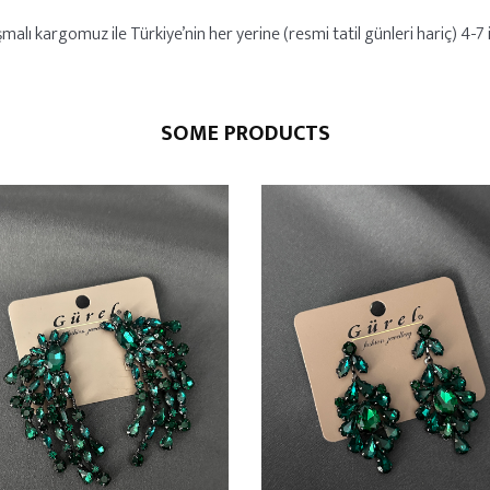
alı kargomuz ile Türkiye’nin her yerine (resmi tatil günleri hariç) 4-7 iş
SOME PRODUCTS