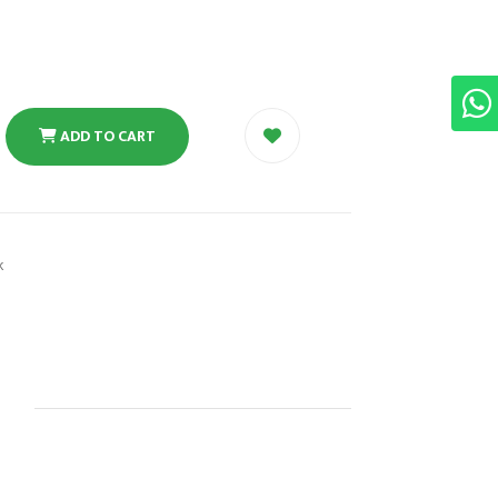
ADD TO CART
k