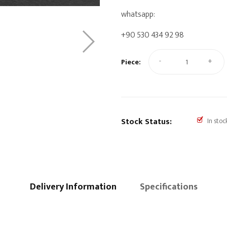
whatsapp:
+90 530 434 92 98
-
+
Piece:
Stock Status:
In stoc
Delivery Information
Specifications