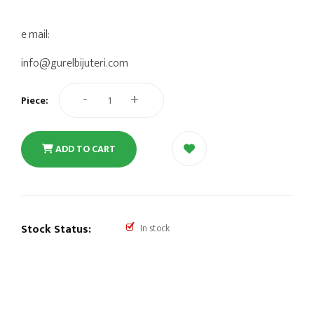
e mail:
info@gurelbijuteri.com
-
+
Piece:
ADD TO CART
Stock Status:
In stock