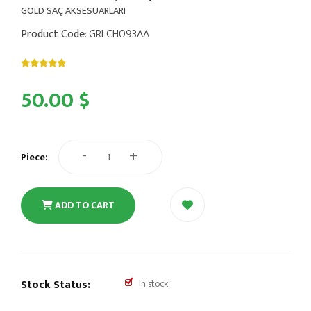
GOLD SAÇ AKSESUARLARI
Product Code
: GRLCH093AA
50.00 $
-
+
Piece:
ADD TO CART
Stock Status:
In stock