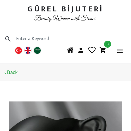
GÜREL BİJUTERİ
Beauty Woven with Stones
0
‹ Back