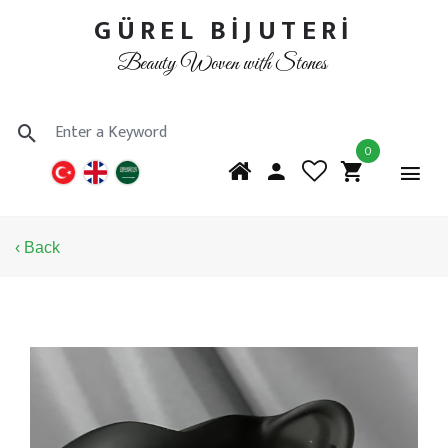
GÜREL BİJUTERİ
Beauty Woven with Stones
0
‹ Back