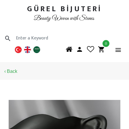
GÜREL BİJUTERİ
Beauty Woven with Stones
0
‹ Back