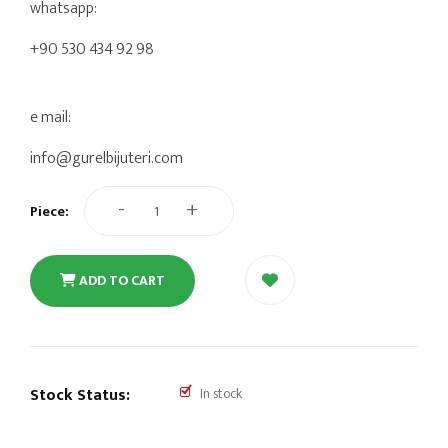
whatsapp:
+90 530 434 92 98
e mail:
info@gurelbijuteri.com
-
+
Piece:
ADD TO CART
Stock Status:
In stock