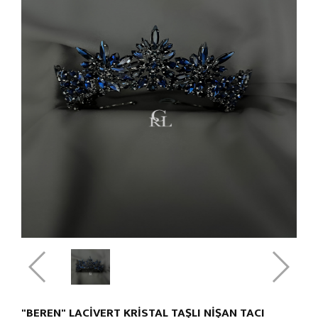
"BEREN" LACİVERT KRİSTAL TAŞLI NİŞAN TACI