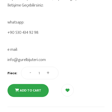
İletişime Geçebilirsiniz:
whatsapp:
+90 530 434 92 98
e mail:
info@gurelbijuteri.com
-
+
Piece:
ADD TO CART