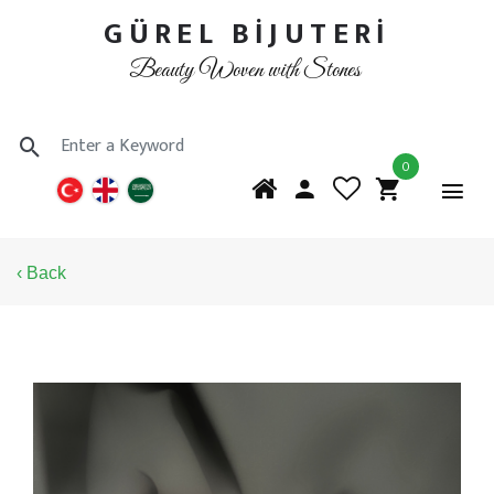
GÜREL BİJUTERİ
Beauty Woven with Stones
0
‹ Back