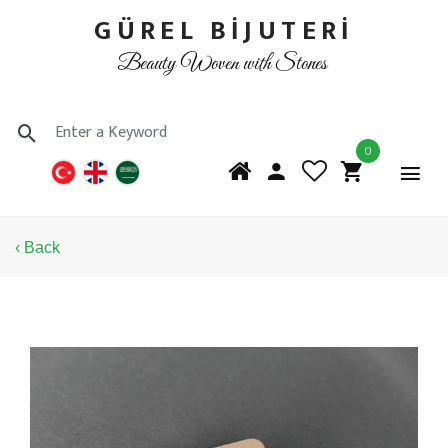
GÜREL BİJUTERİ
Beauty Woven with Stones
0
‹ Back