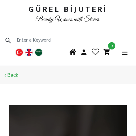
GÜREL BİJUTERİ
Beauty Woven with Stones
0
‹ Back