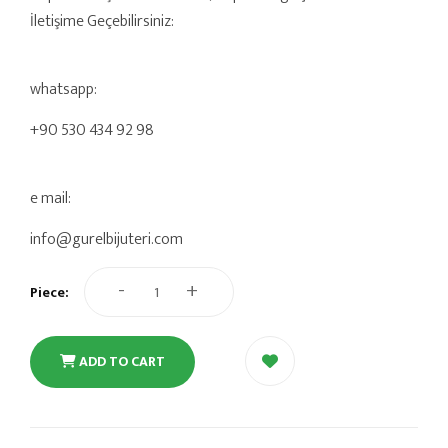
İletişime Geçebilirsiniz:
whatsapp:
+90 530 434 92 98
e mail:
info@gurelbijuteri.com
-
+
Piece:
ADD TO CART