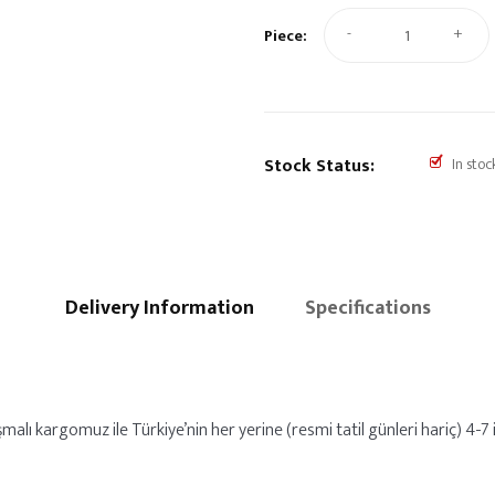
-
+
Piece:
Stock Status:
In stoc
Delivery Information
Specifications
malı kargomuz ile Türkiye’nin her yerine (resmi tatil günleri hariç) 4-7 i