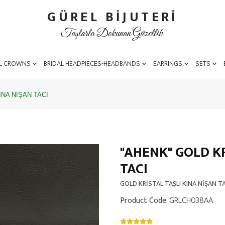
GÜREL BİJUTERİ
Taşlarla Dokunan Güzellik
L CROWNS
BRIDAL HEADPIECES-HEADBANDS
EARRINGS
SETS
INA NİŞAN TACI
"AHENK" GOLD KR
TACI
GOLD KRİSTAL TAŞLI KINA NİŞAN TA
Product Code
: GRLCH038AA